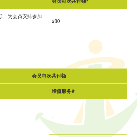
会员每次共付额*
导、为会员安排参加
$80
会员每次共付额
增值服务#
–