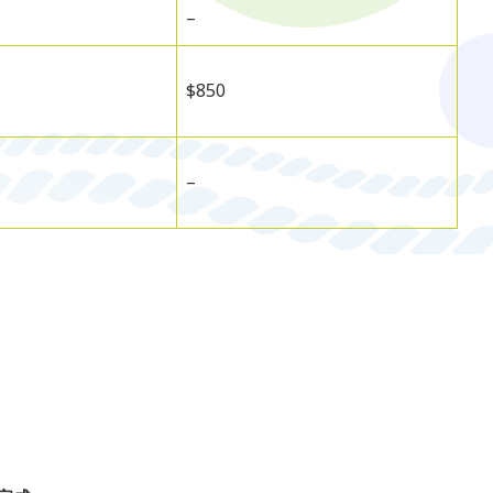
–
$850
–
。