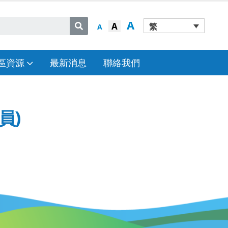
A
A
繁
A
區資源
最新消息
聯絡我們
員)