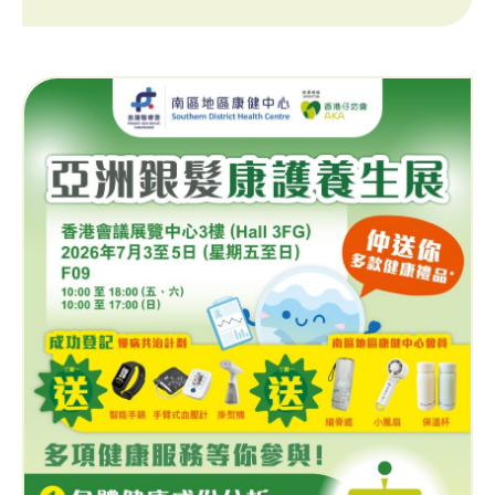
炸雞同啤酒呢類食 […]