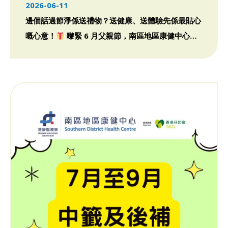
「型」又「Fit」嘅Super Daddy】
2026-06-11
邊個話過節淨係送禮物？送健康、送體驗先係最貼心
嘅心意！
嚟緊 6 月父親節，南區地區康健中心特
別為各位男士同 […]