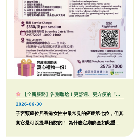
【全新服務】告別尷尬！更舒適、更方便的「人
類乳頭瘤病毒（HPV）自我採樣」服務現已推出
2026-06-30
子宮頸癌位居香港女性中最常見的癌症第七位，但其
實它是可以提早預防的！ 為什麼定期篩查如此重
要？大部分子宮頸癌是 […]