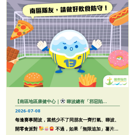
【南區地區康健中心｜
睇波總有「邪惡陷
阱」？】食得聰明 守住健康防線！
2026-07-08
每逢賽事開波，當然少不了同朋友一齊打氣、睇波、
開零食派對
不過，如果「無限追加」薯片、