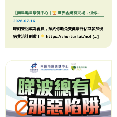
【南區地區康健中心｜
世界盃總有完場，但你嘅
健康聯賽先剛剛開始！】
2026-07-16
即刻登記成為會員，預約你嘅免費健康評估或參加慢
病共治計劃啦！
https://shorturl.at/nc6 […]