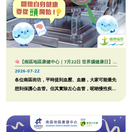
【南區地區康健中心｜7月22日 世界腦健康日】
關懷自身健康，要從「頭」開始。
2026-07-22
各位南區街坊，平時提到血壓、血糖，大家可能最先
想到保護心血管。但其實除左心血管，呢啲慢性疾病
風險因素都同大腦健 […]