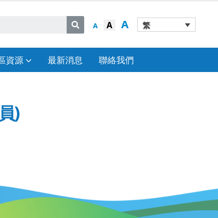
A
A
繁
A
區資源
最新消息
聯絡我們
員)