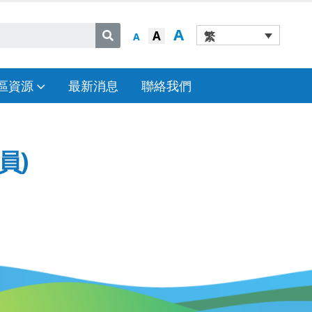
A
A
繁
A
區資源
最新消息
聯絡我們
員)