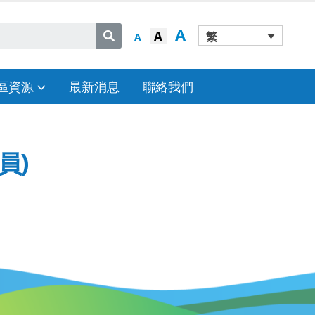
A
A
繁
A
區資源
最新消息
聯絡我們
員)