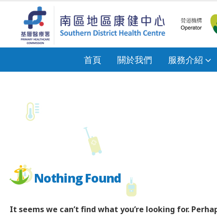
首頁
關於我們
服務介紹
Nothing Found
It seems we can’t find what you’re looking for. Perha