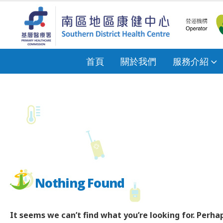
首頁
關於我們
服務介紹
Nothing Found
It seems we can’t find what you’re looking for. Perha