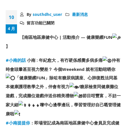
By
southdhc_user
最新消息
10
留言功能已關閉
4 月
【南區地區康健中心 | 活動推介 — 健康樂繽FUN
】
#小南的話
小南 : 年紀愈大，有冇硬係感覺多病多痛
仲有
時會頭暈甚至視力變差？ 今個Weeekend 就有活動啱晒你
「健康樂繽FUN」除咗有糖尿病講座、心肺復甦法同基
本健康護理教學之外，仲會有視力
/糖尿檢查同健康攤位
遊戲，完成攤位遊戲仲送你精美禮物
節目咁豐富，不妨一
家大細
嚟中心邊學邊玩，學習管理好自己嘅管理健
康啦
#小南提提你
：即場登記成為南區地區康健中心會員及完成健