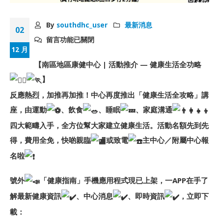
By
southdhc_user
最新消息
02
留言功能已關閉
12 月
【南區地區康健中心 | 活動推介 — 健康生活全功略
】
反應熱烈，加推再加推！中心再度推出「健康生活全攻略」講
座，由運動
、飲食
、睡眠
、家庭溝通
四大範疇入手，全方位幫大家建立健康生活。活動名額先到先
得，費用全免，快啲親臨
或致電
主中心／附屬中心報
名啦
號外
「健康指南」手機應用程式現已上架，一APP在手了
解最新健康資訊
、中心消息
、即時資訊
，立即下
載：