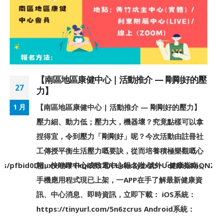
【南區地區康健中心 | 活動推介 — 剛剛好的壓
27
力】
【南區地區康健中心 | 活動推介 — 剛剛好的壓力】
1 月
壓力細、動力低；壓力大，機器壞？究竟點樣可以拿
捏得宜，令到壓力「剛剛好」呢？今次活動由註冊社
工傳授平衡生活壓力嘅要訣，從而培養積極樂觀嘅心
sts/pfbid0DduxVPNTTkqi8R32uCLkkx3yzxASrUdFRbb8nQN
態。快啲嚟中心或致電中心報名啦 號外「健康指南」
手機應用程式現已上架，一APP在手了解最新健康資
訊、中心消息、即時資訊，立即下載： iOS系統：
https://tinyurl.com/5n6zcrus Android系統：