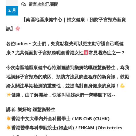
留言功能已關閉
2 月
【南區地區康健中心｜婦女健康：預防子宮頸癌新資
訊】
各位ladies~ 女士們，究竟點樣先可以更主動守護自己嘅健
康？尤其係面對子宮頸癌呢個香港女性
常見嘅癌症之一？
今次南區地區康健中心特別邀請到樂妍站嘅鍾慧衡醫生，為我
地講解子宮頸癌的成因、預防方法及篩查程序的新資訊，鼓勵
婦女關注早期檢測的重要性，並提高對自身健康的意識！
健康，由了解開始，快啲叫埋姊妹們一齊嚟聽下啦～
講者: 樂妍站 鍾慧衡醫生
香港中文大學內外全科醫學士 / MB ChB (CUHK)
香港醫學專科學院院士(婦產科) / FHKAM (Obstetrics