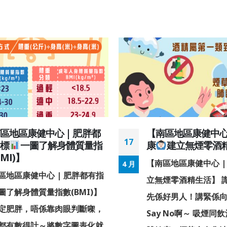
區地區康健中心 | 肥胖都
【南區地區康健中心 
17
指標
一圖了解身體質量指
康
建立無煙零酒
BMI)】
【南區地區康健中心 |
4 月
區地區康健中心 | 肥胖都有指
立無煙零酒精生活】 識得
圖了解身體質量指數(BMI)】
先係好男人！講緊係
定肥胖，唔係靠肉眼判斷㗎，
Say No啊～ 吸煙同
都有數得計～將數字圖表化就