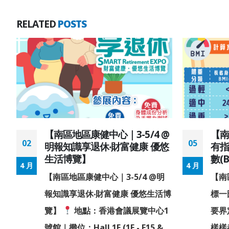
RELATED
POSTS
【南區地區康健中心｜3-5/4 @
【南
02
05
明報知識享退休‧財富健康 優悠
有
生活博覽】
數(
4 月
4 月
體
【南區地區康健中心｜3-5/4 @明
【南
報知識享退休‧財富健康 優悠生活博
標一
動
覽】
地點：香港會議展覽中心1
要界
號館｜攤位：Hall 1E (1E - F15 &
樣樣