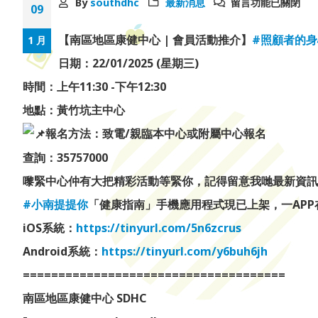
By
southdhc
最新消息
留言功能已關閉
09
【南區地區康健中心 | 會員活動推介】
#照顧者的
1 月
日期：22/01/2025 (星期三)
時間：上午11:30 -下午12:30
地點：黃竹坑主中心
報名方法：致電/親臨本中心或附屬中心報名
查詢：35757000
嚟緊中心仲有大把精彩活動等緊你，記得留意我哋最新資訊
#小南提提你
「健康指南」手機應用程式現已上架，一AP
iOS系統：
https://tinyurl.com/5n6zcrus
Android系統：
https://tinyurl.com/y6buh6jh
=====================================
南區地區康健中心 SDHC