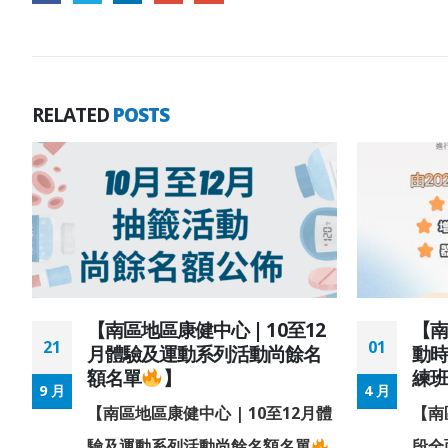
RELATED
POSTS
祝
【南區地區康健中心 | 10至12
【
21
01
動
月體驗及運動系列活動尚餘名
動時
額名單
】
練
9 月
4 月
家
【南區地區康健中心 | 10至12月體
【南
】
驗及運動系列活動尚餘名額名單
段全