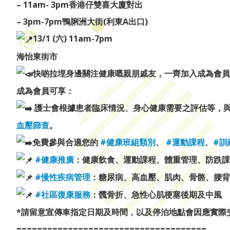
– 11am- 3pm香港仔雙喜大廈對出
– 3pm-7pm⁠鴨脷洲大街(利東A出口)
13/1 (六) 11am-7pm
海怡東街市
快啲拉埋身邊關注健康嘅親朋戚友，一齊加入成為會員
成為會員可享：
護士會根據患者臨床情況、身心健康需要之評估等，
血壓篩查
。
免費參與合適您的
#健康班組類別
、
#運動課程
、
#訓
#健康推廣
：健康飲食、運動課程、體重管理、防跌課
#慢性疾病管理
：糖尿病、高血壓、肌肉、骨骼、腰背
#社區復康服務
：髖骨折、急性心肌梗塞後期及中風
*請留意宣傳車指定日期及時間，以及停泊地點會因應實際
=====================================