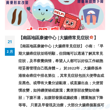
【南區地區康健中心 |大腸癌常見症狀
】
21
【南區地區康健中心 |大腸癌常見症狀】 小南：「早
2 月
期大腸癌症狀並唔明顯，但我哋可以透過了解其常見
症狀，及早察覺病情，希望人人都可以好似工作細胞
咁妥善管理自己既身體～」 於2022年，大腸癌係本
港致命癌症中排名第位 ，其常見症狀包括大便帶血或
呈黑色、或帶有大量分泌黏液，或直腸出血；大便習
慣改變，如持續便秘或腹瀉；糞便形狀改變如幼條
狀；下腹不適，如腹部發脹或腸絞痛；體重無故下降
等等。 只要及早發現及治療，大部分大腸癌個案係可