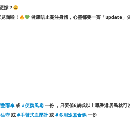
要硬撐？
家見面啦！
健康唔止關注身體，心靈都要一齊「update
摺疊雨傘
或
#便攜風扇
一份 ，只要係6歲或以上嘅香港居民就可以
養生壺
或
#手臂式血壓計
或
#多用途煮食鍋
一份