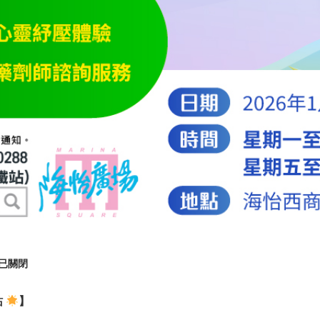
已關閉
站
】