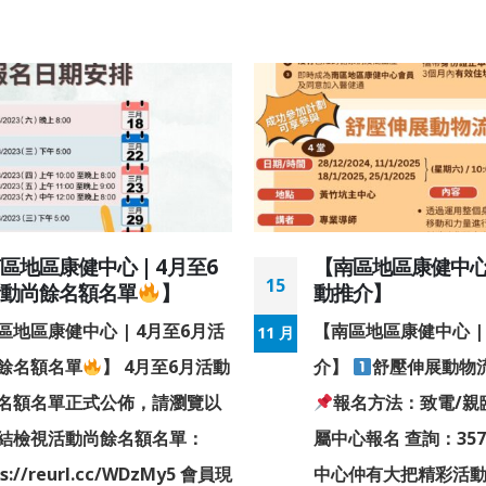
區地區康健中心 | 4月至6
【南區地區康健中心 
15
活動尚餘名額名單
】
動推介】
區地區康健中心 | 4月至6月活
【南區地區康健中心 |
11 月
餘名額名單
】 4月至6月活動
介】
舒壓伸展動物
名額名單正式公佈，請瀏覽以
報名方法：致電/親
結檢視活動尚餘名額名單：
屬中心報名 查詢：3575
ps://reurl.cc/WDzMy5 會員現
中心仲有大把精彩活