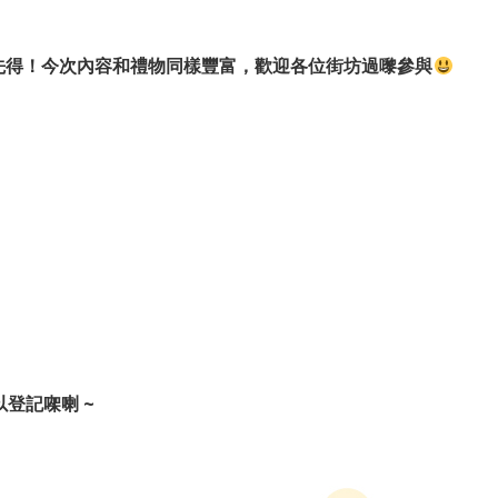
」先得！今次內容和禮物同樣豐富，歡迎各位街坊過嚟參與
登記㗎喇 ~