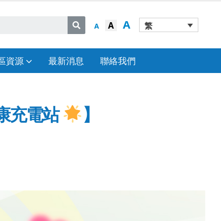
A
A
繁
A
區資源
最新消息
聯絡我們
康充電站
】