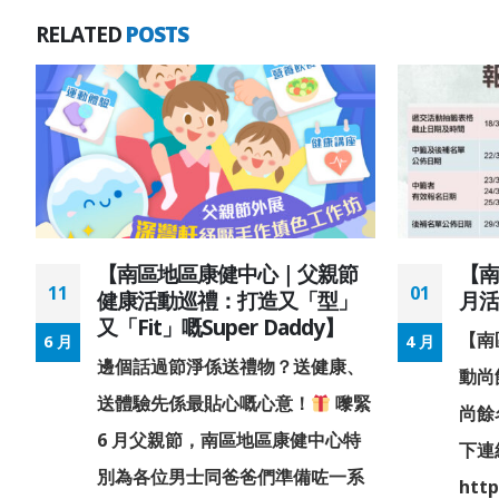
RELATED
POSTS
第
【南區地區康健中心｜父親節
【南
11
01
健康活動巡禮：打造又「型」
月
又「Fit」嘅Super Daddy】
【南
6 月
4 月
邊個話過節淨係送禮物？送健康、
動尚
送體驗先係最貼心嘅心意！
嚟緊
尚餘
6 月父親節，南區地區康健中心特
下連
別為各位男士同爸爸們準備咗一系
htt