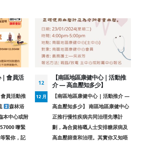
| 會員活
【南區地區康健中心 | 活動推
12
介 — 高血壓知多少】
 會員活動推
【南區地區康健中心 | 活動推介 —
12 月
1
流
森林浴
高血壓知多少】 南區地區康健中心
臨本中心或附
正推行慢性疾病共同治理先導計
7000 嚟緊
劃，為合資格嘅人士安排糖尿病及
動等緊你，記
高血壓篩查和治理。其實你又知唔