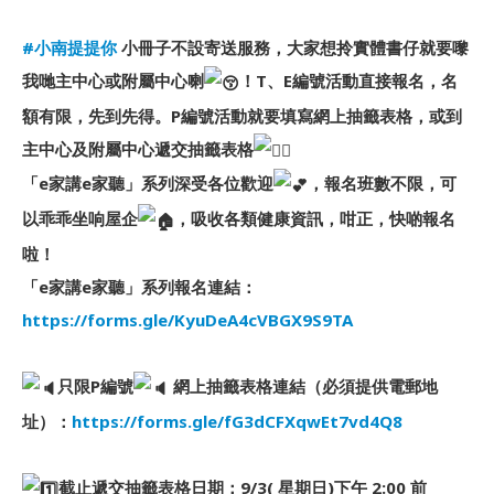
#小南提提你
小冊子不設寄送服務，大家想拎實體書仔就要嚟
我哋主中心或附屬中心喇
！T、E編號活動直接報名，名
額有限，先到先得。P編號活動就要填寫網上抽籤表格，或到
主中心及附屬中心遞交抽籤表格
「e家講e家聽」系列深受各位歡迎
，報名班數不限，可
以乖乖坐响屋企
，吸收各類健康資訊，咁正，快啲報名
啦！
「e家講e家聽」系列報名連結：
https://forms.gle/KyuDeA4cVBGX9S9TA
只限P編號
網上抽籤表格連結（必須提供電郵地
址）：
https://forms.gle/fG3dCFXqwEt7vd4Q8
截止遞交抽籤表格日期：9/3( 星期日)下午 2:00 前