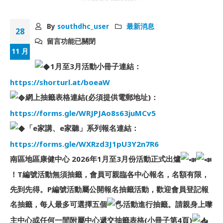
By
southdhc_user
最新消息
28
留言功能已關閉
11 月
1月至3月活動小冊子連結：
https://shorturl.at/boeaW
網上抽籤表格連結(必須提供電郵地址)：
https://forms.gle/WRJPJAo8s63juMCv5
「e家講、e家聽」系列報名連結：
https://forms.gle/WXRzd3J1pU3Y2n7R6
南區地區康健中心 2026年1月至3月份活動正式出爐
！T編號活動無須抽籤，會員可親臨各中心報名，名額有限，
先到先得。P編號活動屬公開報名抽籤活動，歡迎會員登記報
名抽籤，每人最多可選擇五個
活動進行抽籤。請親身上嚟
主中心或任何一間附屬中心遞交抽籤表格(小冊子第4頁)