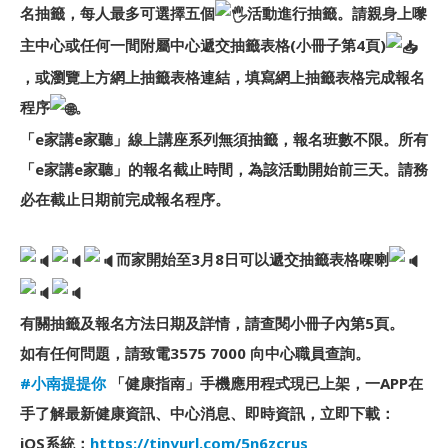
名抽籤，每人最多可選擇五個
活動進行抽籤。請親身上嚟
主中心或任何一間附屬中心遞交抽籤表格(小冊子第4頁)
，或瀏覽上方網上抽籤表格連結，填寫網上抽籤表格完成報名
程序
。
「e家講e家聽」線上講座系列無須抽籤，報名班數不限。所有
「e家講e家聽」的報名截止時間，為該活動開始前三天。請務
必在截止日期前完成報名程序。
而家開始至3月8日可以遞交抽籤表格㗎喇
有關抽籤及報名方法日期及詳情，請查閱小冊子內第5頁。
如有任何問題，請致電3575 7000 向中心職員查詢。
#小南提提你
「健康指南」手機應用程式現已上架，一APP在
手了解最新健康資訊、中心消息、即時資訊，立即下載：
iOS系統：
https://tinyurl.com/5n6zcrus