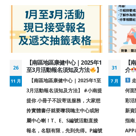
-
【南區地區康健中心 | 2025年1
【南
26
31
至3月活動報名須知及方法
】
介
例
【南區地區康健中心 | 2025年1至
走
11 月
7 月
們
3月活動報名須知及方法】 #小南提
何面
今
提你 小冊子不設寄送服務，大家想
彩活
拎實體書仔就要嚟我哋主中心或附
新資
為
屬中心喇！T、E、S編號活動直接
指南
報名，名額有限，先到先得。P編號
AP