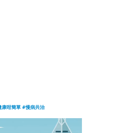
健康咁簡單
#慢病共治