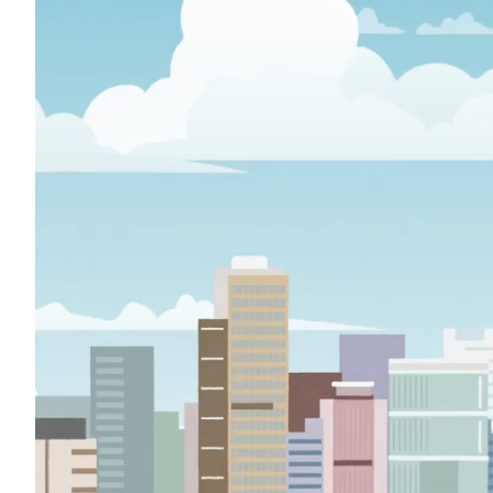
播
放
器