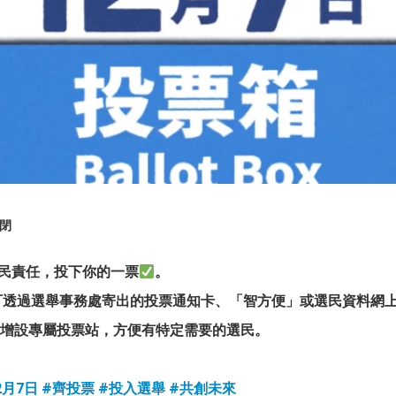
閉
公民責任，投下你的一票
。
選民可透過選舉事務處寄出的投票通知卡、「智方便」或選民資料網
會增設專屬投票站，方便有特定需要的選民。
2月7日
#齊投票
#投入選舉
#共創未來