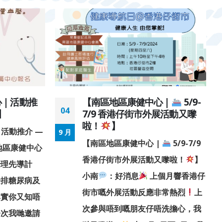
| 活動推
【南區地區康健中心 |
5/9-
04
】
7/9 香港仔街市外展活動又嚟
啦！
】
 活動推介 —
9 月
【南區地區康健中心 |
5/9-7/9
地區康健中心
香港仔街市外展活動又嚟啦！
】
治理先導計
小南
：好消息
上個月響香港仔
安排糖尿病及
街市嘅外展活動反應非常熱烈
上
其實你又知唔
次參與唔到嘅朋友仔唔洗擔心，我
今次我哋邀請