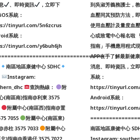
息
、即時資訊
，立即下
到吳淑芳義務護士，
 iOS系統：
血壓同其預防方法，
s://tinyurl.com/5n6zcrus
使用血壓計及量度血
roid系統：
心或致電中心報名啦 
s://tinyurl.com/y6buh6jh
指南」手機應用程式
==================================
APP在手了解最新健
南區地區康健中心 SDHC
消息、即時資訊，立即下
Instagram:
系統：
thern_dhc
查詢熱線：
附
https://tinyurl.com
心(南區南)指南@利東 3575
Android系統：
6
附屬中心(南區西)指南@置
https://tinyurl.com
575 7055
附屬中心(南區東)
===============
赤柱 3575 7033
附屬中心
南區地區康健中心 SD
北)指南@香港仔 3575 7022
Instagram: southe