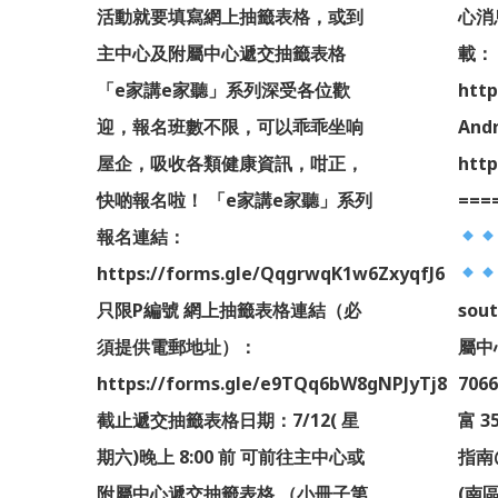
活動就要填寫網上抽籤表格，或到
心消
主中心及附屬中心遞交抽籤表格
載：
過
「e家講e家聽」系列深受各位歡
http
和
迎，報名班數不限，可以乖乖坐响
And
日
屋企，吸收各類健康資訊，咁正，
http
快啲報名啦！ 「e家講e家聽」系列
===
報名連結：
員
https://forms.gle/QqgrwqK1w6ZxyqfJ6
的
只限P編號 網上抽籤表格連結（必
sou
迎
須提供電郵地址）：
屬中
連
https://forms.gle/e9TQq6bW8gNPJyTj8
706
W
截止遞交抽籤表格日期：7/12( 星
富 3
期六)晚上 8:00 前 可前往主中心或
指南@
附屬中心遞交抽籤表格 （小冊子第
(南區