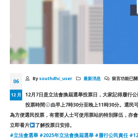
By
southdhc_user
最新消息
留言功能已關
06
12月7日是立法會換屆選舉投票日，大家記得履行
12 月
投票時間
由早上7時30分至晚上11時30分。
為方便選民投票，有需要人士可使用票站的特別隊伍，亦
立即看片
了解投票日安排。
#立法會選舉
#2025年立法會換屆選舉
#履行公民責任
#1