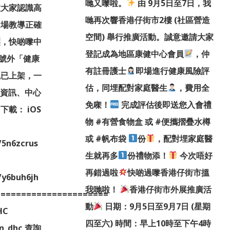
哋又嚟啦。
由 9月5日至7日，我
教大家認識高
哋再次響香港仔街市2樓 (社區營造
即場教導正確
空間) 舉行推廣活動。誠意邀請大家
壓，快啲嚟中
登記成為地區康健中心會員
，仲
號外「健康
有註冊護士
即場進行健康風險評
現已上架，一
估，同埋配對家庭醫生
，費用全
康資訊、中心
免㗎！
完成評估後即送您入會禮
載： iOS
物 #有營食物盒 或 #便攜摺疊水樽
或 #帆布袋
份
，配對埋家庭醫
/5n6zcrus
生就再多
份禮物添！
今次唔好
再錯過啦
快啲過嚟香港仔街市搵
/y6buh6jh
我哋啦！
香港仔街市外展推廣活
======================
動
日期：9月5日至9月7日 (星期
HC
四至六) 時間：早上10時至下午4時
rn_dhc 查詢