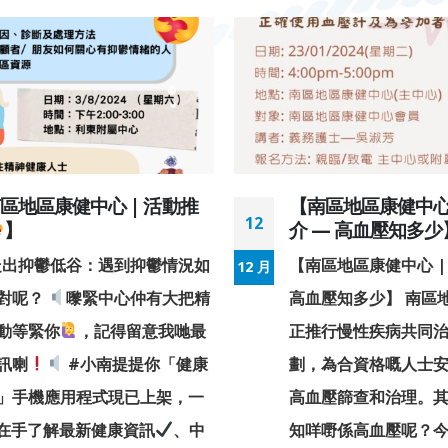
區地區康健中心 | 活動推
【南區地區康健中心 
12
】
介 — 高血壓知多少
出抑鬱低谷：遇到抑鬱情況如
【南區地區康健中心 |
12 月
對呢？
嚟緊中心仲有大把精
高血壓知多少】 南區
動等緊你
，記得留意我哋最
正推行慢性疾病共同
訊喇
#小南提提你「健康
劃，為合資格嘅人士
」手機應用程式現已上架，一
高血壓篩查和治理。
P在手了解最新健康資訊
、中
知咩嘢係高血壓呢？