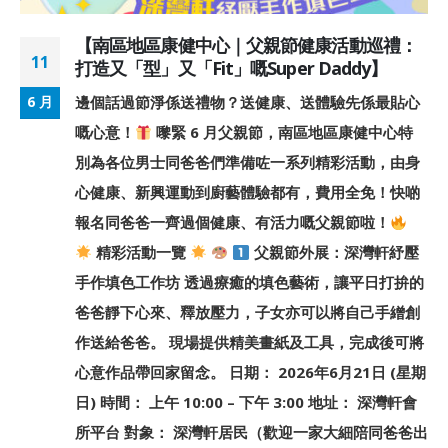
【南區地區康健中心｜父親節健康活動巡禮：
11
打造又「型」又「Fit」嘅Super Daddy】
邊個話過節淨係送禮物？送健康、送體驗先係最貼心
6 月
嘅心意！
嚟緊 6 月父親節，南區地區康健中心特
別為各位男士同爸爸們準備咗一系列精彩活動，由身
心健康、新興運動到廚藝體驗都有，費用全免！快啲
報名同爸爸一齊過個健康、有活力嘅父親節啦！
精彩活動一覽
父親節外展：深灣軒紓壓
手作填色工作坊 透過療癒的填色藝術，讓平日打拚的
爸爸靜下心來、釋放壓力，子女亦可以將自己手繒創
作送給爸爸。 現場提供精美畫紙及工具，完成後可將
心意作品帶回家留念。 日期： 2026年6月21日 (星期
日) 時間： 上午 10:00 – 下午 3:00 地址： 深灣軒會
所平台 對象： 深灣軒居民（歡迎一家大細陪同爸爸出