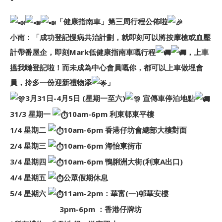
「健康指南車」第三周行程公佈啦
小南：「成功登記慢病共治計劃，就即刻可以將按摩槍或血壓
計帶番屋企，即刻Mark低健康指南車嘅行程
，上車
搵我哋登記啦！而未成為中心會員嘅你，都可以上車做埋會
員，拎多一份迎新禮物添
」
3月31日-4月5日 (星期一至六)
宣傳車停泊地點
31/3 星期一
10am-6pm 利東邨東平樓
1/4 星期二
10am-6pm 香港仔坊會總部大樓對面
2/4 星期三
10am-6pm 海怡東街市
3/4 星期四
10am-6pm 鴨脷洲大街(利東A出口)
4/4 星期五
公眾假期休息
5/4 星期六
11am-2pm：華富(一)邨華安樓
3pm-6pm ：香港仔牌坊