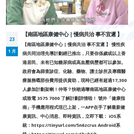
【南區地區康健中心 | 慢病共治 事不宜遲 】
23
【南區地區康健中心 | 慢病共治 事不宜遲 】 慢性疾
1 月
病共同治理先導計劃經已推出，只要你係歲或以上香
港居民、未有已知糖尿病或高血壓病歷都可以參加。
政府會為篩查診症、化驗、藥物、護士診所及專職醫
療服務嘅部份費用提供資助，現時已經有超過17,300
人參加計劃架喇！仲等？快啲過嚟南區地區康健中心
或致電 3575 7000 了解計劃詳情啦！ 號外「健康指
南」手機應用程式現已上架，一APP在手了解最新健
康資訊、中心消息、即時資訊，立即下載： iOS系
統：https://tinyurl.com/5n6zcrus Android系