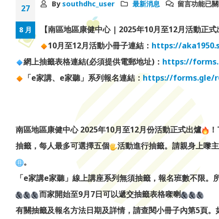
By
southdhc_user
最新消息
留言功能已關
27
【南區地區康健中心 | 2025年10月至12月活動正
8 月
10
月至12月活動小冊子連結：
https://aka195
網上抽籤表格連結(必須提供電郵地址)：
https://form
「e家講、e家聽」系列報名連結：
https://forms.gle
南區地區康健中心 2025年10月至12月份活動正式出爐
！
抽籤，每人最多可選擇五個
活動進行抽籤。請親身上嚟主
。
「e家講e家聽」線上講座系列無須抽籤，報名班數不限。
而家開始至9月7日可以遞交抽籤表格㗎喇
有關抽籤及報名方法日期及詳情，請查閱小冊子內第5頁。