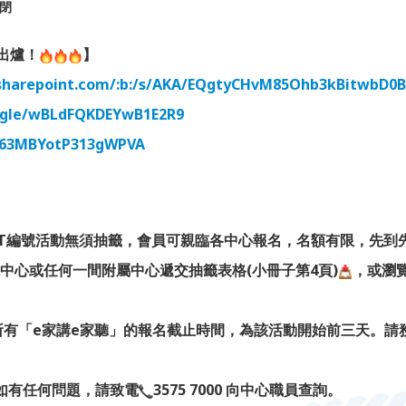
閉
式出爐！
】
0.sharepoint.com/:b:/s/AKA/EQgtyCHvM85Ohb3kBitwb
s.gle/wBLdFQKDEYwB1E2R9
/r63MBYotP313gWPVA
T編號活動無須抽籤，會員可親臨各中心報名，名額有限，先到
中心或任何一間附屬中心遞交抽籤表格(小冊子第4頁)
，或瀏
所有「e家講e家聽」的報名截止時間，為該活動開始前三天。請
如有任何問題，請致電
3575 7000 向中心職員查詢。