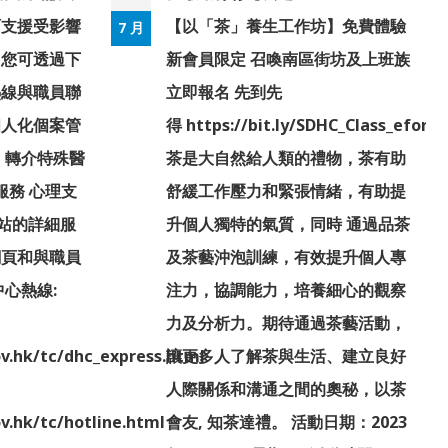
面支援受影響
【以「茶」養生工作坊】免費體驗
7 月
。您可透過下
新會員限定 召喚南區街坊及上班族
熱線與職員聯
立即報名 先到先
個人化個案管
得 https://bit.ly/SDHC_Class_eform
 轉介特殊醫
茶是大自然給人類的禮物，茶有助
服務 心理支
舒緩工作壓力和緊張情緒，有助提
/站的詳細服
升個人獨特的氣質，同時 通過品茶
網頁和與職員
及茶藝沖泡訓練，有效提升個人專
心熱線:
注力，協調能力，培養細心的觀察
：
力及分析力。期待通過茶藝活動，
v.hk/tc/dhc_express.html
讓更多人了解茶與生活、建立良好
人際關係和溝通之間的奧秘，以茶
v.hk/tc/hotline.html
會友, 知茶達禮。 活動日期：2023