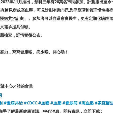
023年11月推出，預料三年有20萬名市民參加。計劃推出至
患有糖尿病或高血壓，可見計劃有助市民及早發現和管理慢性疾
慢病共治計劃」。參加者可以自選家庭醫生，更有定期化驗跟進
只需承擔共付額。
脂檢查，詳情稍後公布。
努力，齊齊健康啲、病少啲、開心啲！
康健中心／站的會員
Bj
劃
#慢病共治
#CDCC
#血糖
#血壓
#糖尿病
#高血壓
#家庭醫
P在手了解最新健康資訊、中心消息、即時資訊，立即下載：