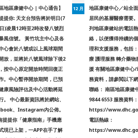
區地區康健中心 | 中心通告】
地區康健中心／站全
12 月
提提你: 天文台預告將於明日(7
居民的基層醫療需要
0日)凌晨12時至2時改發八號烈
列地區康健站的電話
暴風信號。 黃竹坑主中心及各
絡，以便獲得持續的
中心會於八號或以上風球期間
理和支援服務，包括：
開放，並將於八號風球除下後2
療 護理服務 轉介藥物
，按中心原定開放時間回復正
援 有關地區康健中心
作。中心暫停開放期間，已預
務資料，請參閲以下
健康風險評估及中心活動將延
聯絡： 南區地區康健中
行。 中心最新資訊將於網站、
9844 6553 服務資料
ebook、Instagram內公佈。
https://www.dhc.go
南提提你「健康指南」手機應
電話熱線：
式現已上架，一APP在手了解
https://www.dhc.go