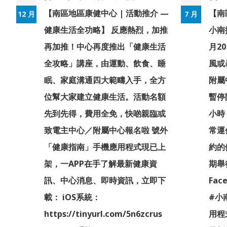
【南區地區康健中心 | 活動推介 —
【南
12 月
7 月
健康生活全功略】 反應熱烈，加推
小南
我
再加推！中心再度推出「健康生活
月2
」
全攻略」講座，由運動、飲食、睡
風或
作
眠、家庭溝通四大範疇入手，全方
附屬
運
位幫大家建立健康生活。活動名額
暫停
慢
先到先得，費用全免，快啲親臨或
小時
致電主中心／附屬中心報名啦 號外
常運
習
「健康指南」手機應用程式現已上
約的
面
架，一APP在手了解最新健康資
期舉
又
訊、中心消息、即時資訊，立即下
Fac
作
載： iOS系統：
#小
伸
https://tinyurl.com/5n6zcrus
用程