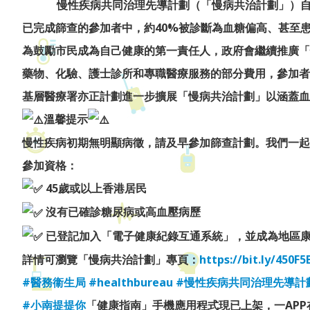
慢性疾病共同治理先導計劃（「慢病共治計劃」）自2
已完成篩查的參加者中，約40%被診斷為血糖偏高、甚至
為鼓勵市民成為自己健康的第一責任人，政府會繼續推廣「
藥物、化驗、護士診所和專職醫療服務的部分費用，參加者
基層醫療署亦正計劃進一步擴展「慢病共治計劃」以涵蓋血
溫馨提示
慢性疾病初期無明顯病徵，請及早參加篩查計劃。我們一起
參加資格：
45歲或以上香港居民
沒有已確診糖尿病或高血壓病歷
已登記加入「電子健康紀錄互通系統」，並成為地區
詳情可瀏覽「慢病共治計劃」專頁：
https://bit.ly/450F5
#醫務衞生局
#healthbureau
#慢性疾病共同治理先導計
#小南提提你
「健康指南」手機應用程式現已上架，一AP