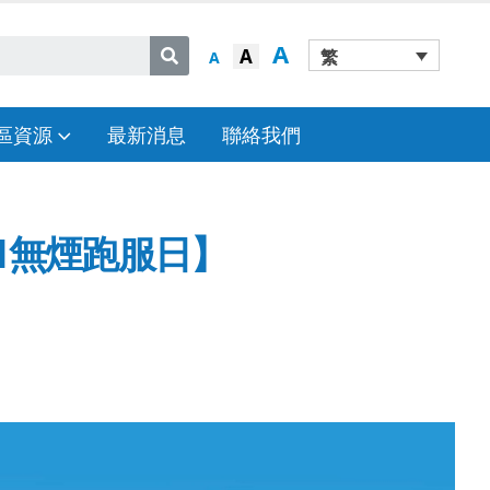
A
A
繁
A
區資源
最新消息
聯絡我們
31無煙跑服日】