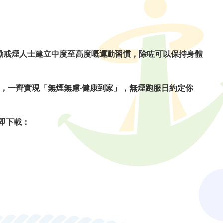
鼓勵戒煙人士建立中度至高度嘅運動習慣，除咗可以保持身體
，一齊實現「無煙無慮‧健康到家」，無煙跑服日約定你
即下載：