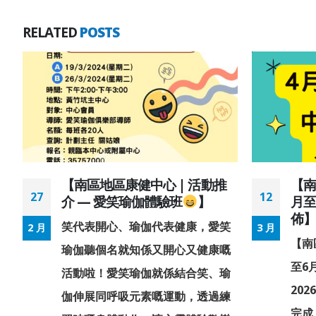
RELATED
POSTS
【南區地區康健中心 | 活動推
【南
27
12
介 — 愛笑瑜伽體驗班
】
月至
佈
笑代表開心、瑜伽代表健康，愛笑
2 月
3 月
車
【南
瑜伽聽個名就知係又開心又健康嘅
南
至6
活動啦！愛笑瑜伽就係結合笑、瑜
20
伽伸展同呼吸元素嘅運動，透過練
好
完成