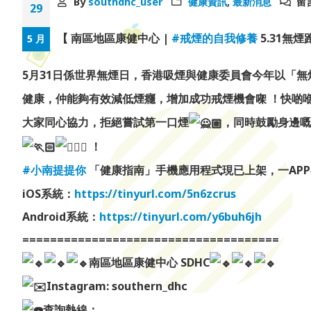
By
southdhc_user
健康資訊
,
最新消息
留
29
【 南區地區康健中心 |
#戒煙的自我修養
5.31無
5 月
5月31日係世界無煙日，香港吸煙與健康委員會今年以「無
健康，仲能夠有效減低煙癮，增加成功戒煙機會㗎 ！快啲喺
大家同心協力，拒絕嘗試第一口煙
，同時鼓勵身邊嘅
！
#小南提提你
「健康指南」手機應用程式現已上架，一AP
iOS系統：
https://tinyurl.com/5n6zcrus
Android系統：
https://tinyurl.com/y6buh6jh
=====================================
南區地區康健中心 SDHC
Instagram: southern_dhc
查詢熱線：