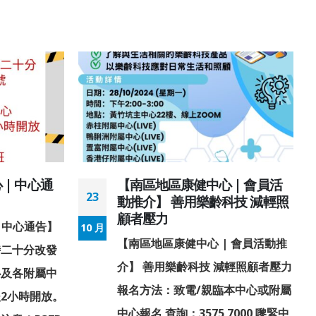
| 中心通
【南區地區康健中心 | 會員活
23
動推介】 善用樂齡科技 減輕照
顧者壓力
 中心通告】
10 月
【南區地區康健中心 | 會員活動推
時二十分改發
介】 善用樂齡科技 減輕照顧者壓力
心及各附屬中
報名方法：致電/親臨本中心或附屬
2小時開放。
中心報名 查詢：3575 7000 嚟緊中