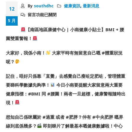
By
southdhc
健康資訊
,
最新消息
12
留言功能已關閉
5 月
【南區地區康健中心 | 小南健康小貼士】BMI + 腰
圍雙重警報！
大家好，我係小南！
大家平時有無留意自己嘅 #體重狀況
呢？
記住，唔好只係靠「直覺」去感覺自己瘦咗定肥咗，管理體重
要睇科學數據先夠準！
今日小南要提醒大家留意兩大重要
健康指標：#BMI 同 #腰圍！兩者一旦超標，健康警報隨時出
現！
想知自己係咪屬於 #過重 或者 #肥胖？仲有 #中央肥胖 嘅界
線到底係幾多？
即刻睇片了解最基本嘅健康數據啦！中心