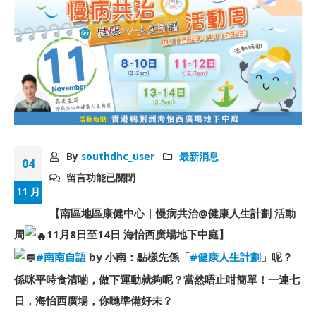
By
southdhc_user
最新消息
04
留言功能已關閉
11 月
【南區地區康健中心 | 慢病共治@健康人生計劃 活動
周
11月8日至14日 海怡西廣場地下中庭】
#南南自語
by 小南：點樣先係「
#健康人生計劃
」呢？
係咪平時食清啲，做下運動就夠呢？當然唔止咁簡單！一連七
日，海怡西廣場，你哋準備好未？