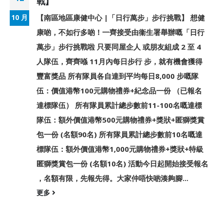
戰】
【南區地區康健中心 |「日行萬步」步行挑戰】 想健
10 月
康啲，不如行多啲！一齊接受由衞生署舉辦嘅「日行
萬步」步行挑戰啦 只要同屋企人 或朋友組成 2 至 4
人隊伍，齊齊喺 11月內每日步行 步，就有機會獲得
豐富獎品 所有隊員各自達到平均每日8,000 步嘅隊
伍：價值港幣100元購物禮券+紀念品一份 （已報名
達標隊伍） 所有隊員累計總步數前11-100名嘅達標
隊伍：額外價值港幣500元購物禮券+獎狀+匿獅獎賞
包一份 (名額90名) 所有隊員累計總步數前10名嘅達
標隊伍：額外價值港幣1,000元購物禮券+獎狀+特級
匿獅獎賞包一份 (名額10名) 活動今日起開始接受報名
，名額有限，先報先得。大家仲唔快啲湊夠腳...
更多