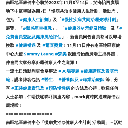
南區地區康健中心將於2023年11月8至14日，於海怡西廣場
地下中庭舉辦為期7日「慢病共治＠健康人生計劃」活動周，
包括 「
#健康人生計劃
」及「
#慢性疾病共同治理先導計劃
」
展覽、「
#體感單車挑戰
」、「
#健康器材示範及體驗
」及「
#
免費會員登記及健康風險評估
」，新會員同舊會員都可以即場
換取
#健康禮遇
及
#驚喜獎賞
！11月11日仲有南區地區康健
中心大使
Sammy Leung
#森美
親臨海怡西廣場主持典禮，
仲會同大家分享佢嘅健康人生之道添！
一連七日活動周更會舉辦近
#30場專題
#健康講座及表演示
範
，講者陣容包括
#醫生
、
#營養師及
#職業治療師
等，分
享
#正確健康資訊及
#預防慢性病
的方法及心得，歡迎任何
人士參加，仲唔快啲睇吓講座內容，mark實時間過嚟海怡西
廣場啦！
==================
南區地區康健中心「慢病共治@健康人生計劃 活動周」－活動