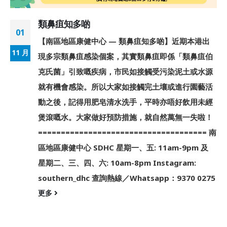
類鼻疽知多啲
01
【南區地區康健中心 — 類鼻疽知多啲】近期本港出
11 月
現多宗類鼻疽感染個案，其實類鼻疽即係「類鼻疽伯
克氏菌」引致嘅疾病，市民如接觸受污染泥土或水源
就有機會感染。所以大家如接觸完土壤或進行園藝活
動之後，記得用肥皂清水洗手，平時亦唔好飲用未經
煲滾嘅水。大家做好預防措施，就自然萬無一失啦！
===================================== 南
區地區康健中心 SDHC 星期一、五: 11am-9pm 及
星期二、三、四、六: 10am-8pm Instagram:
southern_dhc 查詢熱線／Whatsapp：9370 0275
更多