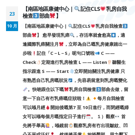
【南區地區康健中心 |
記住CLS
乳房自我
23
檢查
部曲
】
【南區地區康健中心 |
記住CLS
乳房自我檢查
10 月
部曲
】 愈早發現乳癌
，存活率就會愈高
，適
逢國際乳癌關注月
，立即為自己嘅乳房健康踏出一
步啦
記住「C－L－S」呢句口號啦
C ——
Check
定期進行乳房檢查 L —— Listen
聽醫生
指示跟進 S —— Start
立即開始關注乳房健康 只
有熟悉自己乳房嘅狀況
，先容易留意到乳房嘅變化
。快啲跟住以下嘅
乳房自我檢查
部曲去做，留
意一下自己有冇乳癌嘅症狀啦！
每月自我檢查
可以喺月經
開始後嘅第7 至 10日進行，而閉經嘅婦
女可以喺每個月嘅指定日子進行
。 １）觀察
首
先將手舉高
，喺鏡前
觀察乳房有冇出現皺紋、凹
凸不平或泛紅
，然後將手掌
放喺臀部，用力壓下