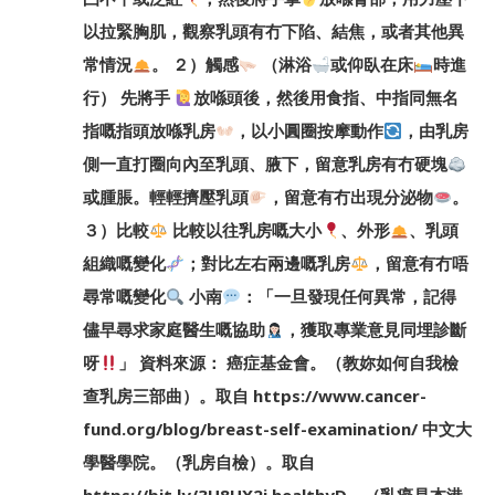
以拉緊胸肌，觀察乳頭有冇下陷、結焦，或者其他異
常情況
。 ２）觸感
（淋浴
或仰臥在床
時進
行） 先將手
放喺頭後，然後用食指、中指同無名
指嘅指頭放喺乳房
，以小圓圈按摩動作
，由乳房
側一直打圈向內至乳頭、腋下，留意乳房有冇硬塊
或腫脹。輕輕擠壓乳頭
，留意有冇出現分泌物
。
３）比較
比較以往乳房嘅大小
、外形
、乳頭
組織嘅變化
；對比左右兩邊嘅乳房
，留意有冇唔
尋常嘅變化
小南
：「一旦發現任何異常，記得
儘早尋求家庭醫生嘅協助
，獲取專業意見同埋診斷
呀
」 資料來源： 癌症基金會。（教妳如何自我檢
查乳房三部曲）。取自 https://www.cancer-
fund.org/blog/breast-self-examination/ 中文大
學醫學院。（乳房自檢）。取自