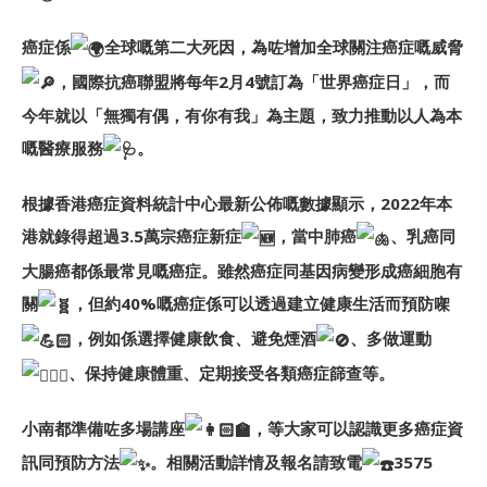
癌症係
全球嘅第二大死因，為咗增加全球關注癌症嘅威脅
，國際抗癌聯盟將每年2月4號訂為「世界癌症日」，而
今年就以「無獨有偶，有你有我」為主題，致力推動以人為本
嘅醫療服務
。
根據香港癌症資料統計中心最新公佈嘅數據顯示，2022年本
港就錄得超過3.5萬宗癌症新症
，當中肺癌
、乳癌同
大腸癌都係最常見嘅癌症。雖然癌症同基因病變形成癌細胞有
關
，但約40%嘅癌症係可以透過建立健康生活而預防㗎
，例如係選擇健康飲食、避免煙酒
、多做運動
、保持健康體重、定期接受各類癌症篩查等。
小南都準備咗多場講座
，等大家可以認識更多癌症資
訊同預防方法
。相關活動詳情及報名請致電
3575