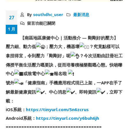
By
southdhc_user
最新消息
27
留言功能已關閉
1 月
【南區地區康健中心 | 活動推介 — 剛剛好的壓力】
壓力細、動力低
；壓力大，機器壞
？究竟點樣可以
拿捏得宜，令到壓力「剛剛好」呢
？今次活動由註冊社工
傳授平衡生活壓力嘅要訣，從而培養積極樂觀嘅心態。快啲嚟
中心
或致電中心
報名啦
號外
「健康指南」手機應用程式現已上架，一APP在手了
解最新健康資訊
、中心消息
、即時資訊
，立即下
載：
iOS系統：
https://tinyurl.com/5n6zcrus
Android系統：
https://tinyurl.com/y6buh6jh
=====================================