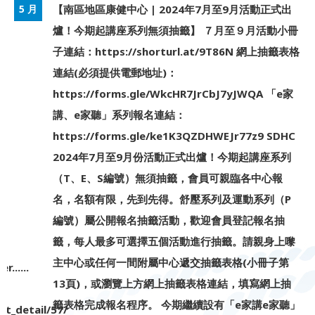
【南區地區康健中心 | 2024年7月至9月活動正式出
5 月
爐！今期起講座系列無須抽籤】 ７月至９月活動小冊
子連結：https://shorturl.at/9T86N 網上抽籤表格
連結(必須提供電郵地址)：
https://forms.gle/WkcHR7JrCbJ7yJWQA 「e家
講、e家聽」系列報名連結：
https://forms.gle/ke1K3QZDHWEJr77z9 SDHC
2024年7月至9月份活動正式出爐！今期起講座系列
（T、E、S編號）無須抽籤，會員可親臨各中心報
名，名額有限，先到先得。舒壓系列及運動系列（P
編號）屬公開報名抽籤活動，歡迎會員登記報名抽
籤，每人最多可選擇五個活動進行抽籤。請親身上嚟
主中心或任何一間附屬中心遞交抽籤表格(小冊子第
......
13頁)，或瀏覽上方網上抽籤表格連結，填寫網上抽
籤表格完成報名程序。 今期繼續設有「e家講e家聽」
t_detail/57/