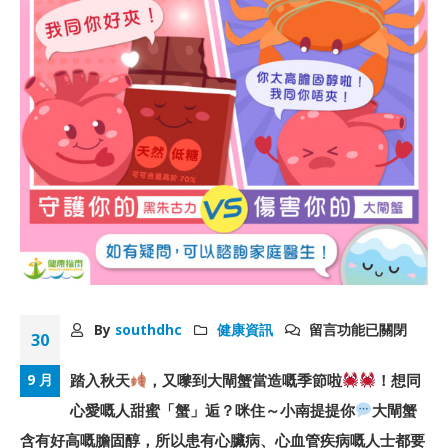
By
southdhc
健康資訊
留言功能已關閉
30
踏入秋天
，又嚟到大閘蟹當造嘅季節啦
！想同
9 月
心愛嘅人甜蜜「蟹」逅？咪住～小南提提你
大閘蟹
含有好高嘅膽固醇，所以患有心臟病、心血管疾病嘅人士都要