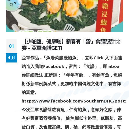
【少啲鹽、健康啲】新春有「營」食譜設計比
01
賽 – 亞軍食譜GET!
亞軍作品 -「魚湯菜膽浸鮑魚」，立即Click 入下面連
4 月
結進入我哋Facebook，留言：「食譜」，即inbox
你詳細做法 正所謂：「年年有餘」，有餘有魚，魚絕
對係新年例牌菜式，更加喺中國傳統文化中，有吉祥
的寓意。
https://www.facebook.com/SouthernDHC/pos
今次亞軍食譜除咗有魚，仲有鮑魚，意頭好之餘，仲
有好豐富嘅營養價值。 鮑魚屬低卡路里、低脂肪、高
蛋白質，及含豐富鐵、碘、硒、鈣等微量營養素，有