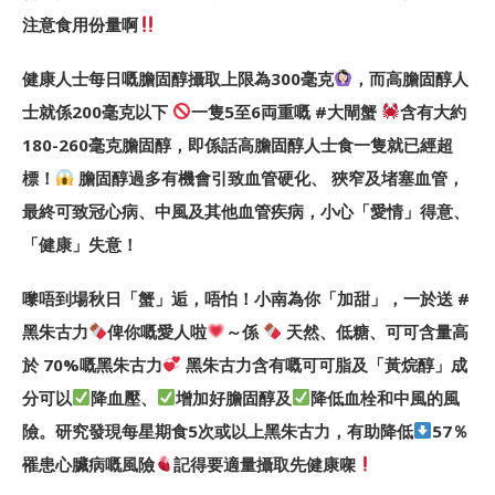
注意食用份量啊
健康人士每日嘅膽固醇攝取上限為300毫克
，而高膽固醇人
士就係200毫克以下
一隻5至6両重嘅 #大閘蟹
含有大約
180-260毫克膽固醇，即係話高膽固醇人士食一隻就已經超
標！
膽固醇過多有機會引致血管硬化、 狹窄及堵塞血管，
最終可致冠心病、中風及其他血管疾病，小心「愛情」得意、
「健康」失意！
嚟唔到場秋日「蟹」逅，唔怕！小南為你「加甜」，一於送 #
黑朱古力
俾你嘅愛人啦
～係
天然、低糖、可可含量高
於 70%嘅黑朱古力
黑朱古力含有嘅可可脂及「黃烷醇」成
分可以
降血壓、
增加好膽固醇及
降低血栓和中風的風
險。研究發現每星期食5次或以上黑朱古力，有助降低
57％
罹患心臟病嘅風險
記得要適量攝取先健康㗎