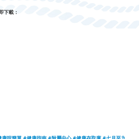
即下載：
健康咁簡單
#健康指南
#附屬中心
#健康存取庫
#七月至九