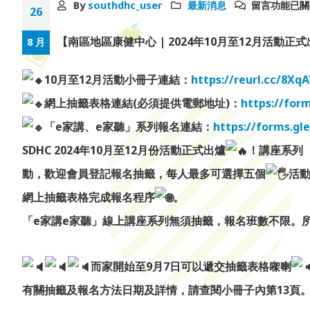
By
southdhc_user
最新消息
留言功能已關
26
【南區地區康健中心 | 2024年10月至12月活動正
8 月
10月至12月活動小冊子連結：
https://reurl.cc/8Xq
網上抽籤表格連結(必須提供電郵地址)：
https://fo
「e家講、e家聽」系列報名連結：
https://forms.g
SDHC 2024年10月至12月份活動正式出爐
！講座系列
動，歡迎會員登記報名抽籤，每人最多可選擇五個
活動
網上抽籤表格完成報名程序
。
「e家講e家聽」線上講座系列無須抽籤，報名班數不限。
而家開始至9月7日可以遞交抽籤表格㗎喇
有關抽籤及報名方法日期及詳情，請查閱小冊子內第13頁