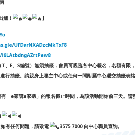
閉
式出爐！
】
AYo
rms.gle/UFDarNXADzcMkTxF8
le/i9LAtbdngAZrtPew8
（T、E、S編號）無須抽籤，會員可親臨各中心報名，名額有限
進行抽籤。請親身上嚟主中心或任何一間附屬中心遞交抽籤表格(
所有「e家講e家聽」的報名截止時間，為該活動開始前三天。請
。如有任何問題，請致電
3575 7000 向中心職員查詢。