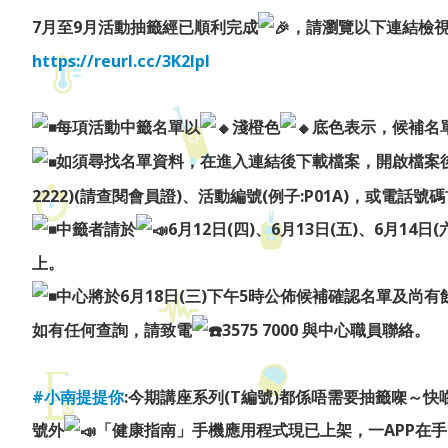
7月至9月活動抽籤經已順利完成
，請瀏覽以下連結檢
https://reurl.cc/3K2lpl
每項活動中籤名單以
淺橙色
底色表示，候補名
如須尋找名單資料，在進入連結後下載檔案，開啟檔案後輸入
2222)(請查閱會員證)、活動編號(例子:P01A)，或
中籤者請於
6月12日(四)、6月13日(五)、6月
上。
中心將於6月18日(三)下午5時公佈候補確認名單及尚
如有任何查詢，請致電
3575 7000 與中心職員聯絡。
#小南提提你
:今期講座系列(T編號)都係唔需要抽籤㗎～
號外
「健康指南」手機應用程式現已上架，一APP在