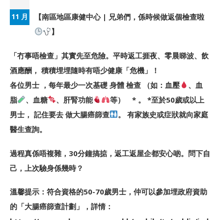
【南區地區康健中心 | 兄弟們，係時候做返個檢查啦
11 月
】
「冇事唔檢查」其實先至危險。平時返工捱夜、零晨睇波、飲
酒應酬， 積積埋埋隨時有唔少健康「危機」！
各位男士 ，每年最少一次基礎 身體 檢查 （如：血壓
、血
脂
、血糖
、肝腎功能
等） * 。 *至於50歲或以上
男士， 記住要去 做大腸癌篩查
。 有家族史或症狀就向家庭
醫生查詢。
過程真係唔複雜，30分鐘搞掂，返工返屋企都安心啲。問下自
己，上次驗身係幾時？
溫馨提示：符合資格的50-70歲男士，仲可以參加埋政府資助
的「大腸癌篩查計劃」，詳情：