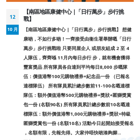
【南區地區康健中心 |「日行萬步」步行挑
12
戰】
【南區地區康健中心 |「日行萬步」步行挑戰】 想健
10 月
康啲，不如行多啲！一齊接受由衞生署舉辦嘅「日行
萬步」步行挑戰啦 只要同屋企人 或朋友組成 2 至 4
人隊伍，齊齊喺 11月內每日步行 步，就有機會獲得
豐富獎品 所有隊員各自達到平均每日8,000 步嘅隊
伍：價值港幣100元購物禮券+紀念品一份 （已報名
達標隊伍） 所有隊員累計總步數前11-100名嘅達標
隊伍：額外價值港幣500元購物禮券+獎狀+匿獅獎賞
包一份 (名額90名) 所有隊員累計總步數前10名嘅達
標隊伍：額外價值港幣1,000元購物禮券+獎狀+特級
匿獅獎賞包一份 (名額10名) 活動今日起開始接受報名
，名額有限，先報先得。大家仲唔快啲湊夠腳...