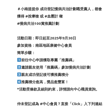
＃小南提提你
成功登記慢病共治計劃嘅受薦人，都會
獲得
#按摩槍
或
#血壓計
㗎
#慢病共治100賞推薦計劃
活動日期：即日起至2025年9月30日
參加資格：南區地區康健中心會員
簡單步驟：
前往中心申請獲取專屬「推薦碼」
邀請親友使用「推薦碼」參加慢病共治計劃
親友成功登記後可獲推薦積分
推薦積分愈高，獎品愈豐富！
*活動受條款及細則約束，詳情請向中心職員查詢。
仲未登記成為
#中心會員
？直接「Click」入下列連結