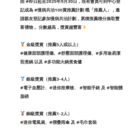
由
#即日起至2025年9月30日
，現有會員可到中心登
記成為
#慢病共治100賞推薦計劃
嘅「推薦人」，邀
請親友登記參加慢病共治計劃，累積推薦積分換取豐
富禮物 。分數越高，獎賞越豐富
金級獎賞（推薦5人或以上）
#健康面部護理儀
、
#舒壓面部護理儀
、
#多用途易潔
煎煮鍋
以及
#多功能火鍋煮食爐
銀級獎賞（推薦3-4人）
#電子血壓計
、
#迷你按摩槍
、
#智能手錶
及
#智能體
脂磅
銅級獎賞（推薦1-2人）
#迷你電風扇
、
#摺疊雨傘
及
#毛巾套裝