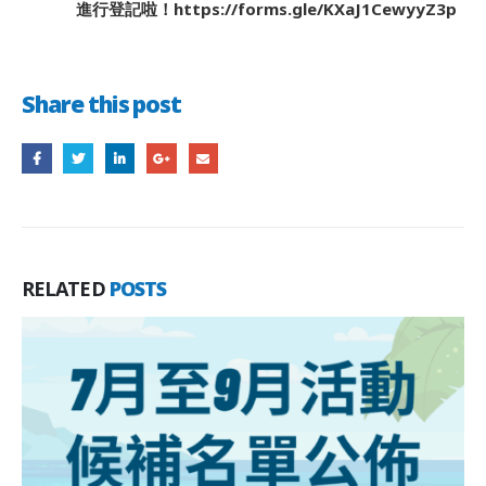
進行登記啦！https://forms.gle/KXaJ1CewyyZ3p
Share this post
RELATED
POSTS