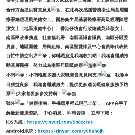
份者交流會議
，邀請大家就著男士健康、女士健康及社區
合作方面提供寶貴意見
。在此再次感謝醫務衞生局基層醫
療署總經理劉美德女士、醫務衞生局基層醫療署高級經理陳慧
潔女士（地區康健中心）、香港仔坊會行政總裁吳綺薇女士、
南區民政事務處、社會福利署、南區區議會議員、南區分區委
員會、地區團體、居民組織、南區關愛隊及中心會員等代表於
百忙中抽空出席
，你哋嘅意見我哋收到晒！我哋會繼續推
動基層醫療，努力成為南區居民嘅健康
南
小南
：小南喺度多謝大家嘅寶貴意見同支持
，我哋今
日獲益良多，我哋會繼續努力，提供更多適切嘅健康服務予坊
眾
大家都要多多支持啊！
號外
「健康指南」手機應用程式現已上架，一APP在手了
解最新健康資訊 、中心消息 、即時資訊 ，立即下載：
iOS系統：
https://tinyurl.com/5n6zcrus
Android系統：
https://tinyurl.com/y6buh6jh